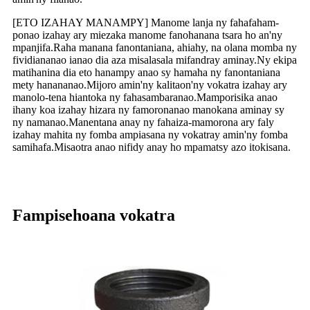
[ETO IZAHAY MANAMPY] Manome lanja ny fahafaham-
ponao izahay ary miezaka manome fanohanana tsara ho an'ny
mpanjifa.Raha manana fanontaniana, ahiahy, na olana momba ny
fividiananao ianao dia aza misalasala mifandray aminay.Ny ekipa
matihanina dia eto hanampy anao sy hamaha ny fanontaniana
mety hanananao.Mijoro amin'ny kalitaon'ny vokatra izahay ary
manolo-tena hiantoka ny fahasambaranao.Mamporisika anao
ihany koa izahay hizara ny famoronanao manokana aminay sy
ny namanao.Manentana anay ny fahaiza-mamorona ary faly
izahay mahita ny fomba ampiasana ny vokatray amin'ny fomba
samihafa.Misaotra anao nifidy anay ho mpamatsy azo itokisana.
Fampisehoana vokatra