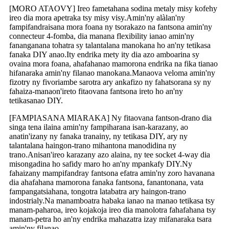
[MORO ATAOVY] Ireo fametahana sodina metaly misy kofehy
ireo dia mora apetraka tsy misy visy.Amin'ny alàlan'ny
fampifandraisana mora foana ny tsorakazo na fantsona amin'ny
connecteur 4-fomba, dia manana flexibility ianao amin'ny
fananganana tohatra sy talantalana manokana ho an'ny tetikasa
fanaka DIY anao.Ity endrika mety ity dia azo amboarina sy
ovaina mora foana, ahafahanao mamorona endrika na fika tianao
hifanaraka amin'ny filanao manokana.Manaova veloma amin'ny
fizotry ny fivoriambe sarotra ary ankafizo ny fahatsorana sy ny
fahaiza-manaon'ireto fitaovana fantsona ireto ho an'ny
tetikasanao DIY.
[FAMPIASANA MIARAKA] Ny fitaovana fantson-drano dia
singa tena ilaina amin'ny fampiharana isan-karazany, ao
anatin'izany ny fanaka tranainy, ny tetikasa DIY, ary ny
talantalana haingon-trano mihantona manodidina ny
trano.Anisan'ireo karazany azo alaina, ny tee socket 4-way dia
misongadina ho safidy maro ho an'ny mpankafy DIY.Ny
fahaizany mampifandray fantsona efatra amin'ny zoro havanana
dia ahafahana mamorona fanaka fantsona, fanantonana, vata
fampangatsiahana, tongotra latabatra ary haingon-trano
indostrialy.Na manamboatra habaka ianao na manao tetikasa tsy
manam-paharoa, ireo kojakoja ireo dia manolotra fahafahana tsy
manam-petra ho an'ny endrika mahazatra izay mifanaraka tsara
amin'ny filanao.