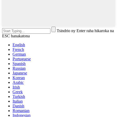
Tsindrio ny Enter raha hikaroka na
ESC hanakatona
English
French
German
Portuguese
Spanish
Russian
Japanese
Korean
Arabic
Irish
Greek
Turkish
Italian
Danish
Romanian
Indonesian