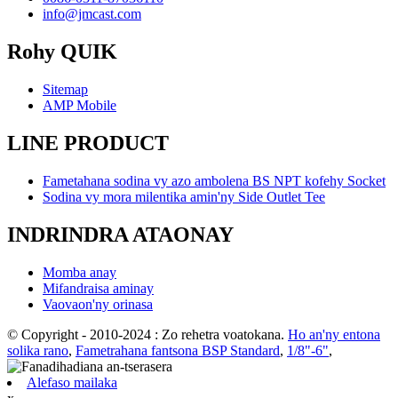
info@jmcast.com
Rohy QUIK
Sitemap
AMP Mobile
LINE PRODUCT
Fametahana sodina vy azo ambolena BS NPT kofehy Socket
Sodina vy mora milentika amin'ny Side Outlet Tee
INDRINDRA ATAONAY
Momba anay
Mifandraisa aminay
Vaovaon'ny orinasa
© Copyright - 2010-2024 : Zo rehetra voatokana.
Ho an'ny entona
solika rano
,
Fametrahana fantsona BSP Standard
,
1/8"-6"
,
Alefaso mailaka