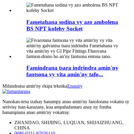
Fametahana sodina vy azo ambolena
BS NPT kofehy Socket
Famindrana tsara indrindra amin'ny
fantsona vy vita amin'ny tafo...
Mifandraisa amin'ny ekipa teknika
Enquiry
Nanokan-tena izahay hanampy anao amin'ny fanolorana vokatra sy
serivisy isan-karazany, koa ampahafantaro anay ny fomba
hanampiana anao amin'ny vokatray.
ZHANDAO, SHIJIING, LUQUAN, SHIJAIZHUANG,
CHINA
0086-0311-87036110