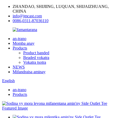
ZHANDAO, SHIJIING, LUQUAN, SHIJAIZHUANG,
CHINA
info@jmcast.com
0086-0311-87036110
an-trano
Momba anay
Products
Product banded
Beaded vokatra
Vokatra tsotra
NEWS
Mifandraisa aminay
English
an-trano
Products