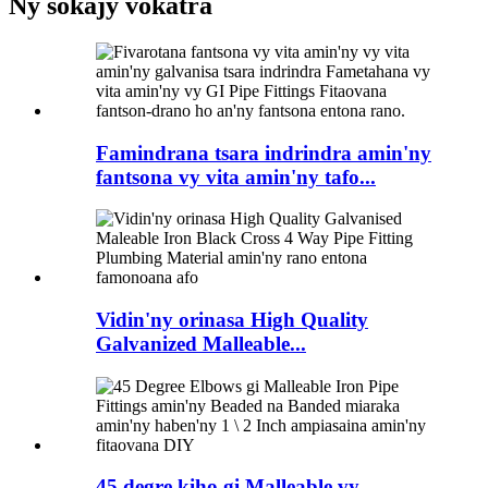
Ny sokajy vokatra
Famindrana tsara indrindra amin'ny
fantsona vy vita amin'ny tafo...
Vidin'ny orinasa High Quality
Galvanized Malleable...
45 degre kiho gi Malleable vy