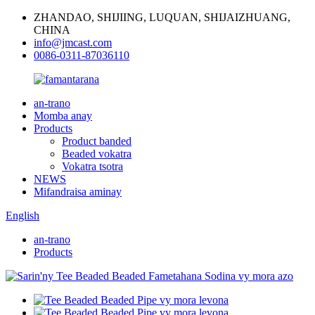
ZHANDAO, SHIJIING, LUQUAN, SHIJAIZHUANG,
CHINA
info@jmcast.com
0086-0311-87036110
an-trano
Momba anay
Products
Product banded
Beaded vokatra
Vokatra tsotra
NEWS
Mifandraisa aminay
English
an-trano
Products