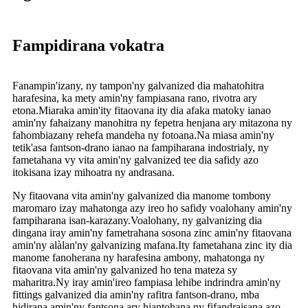
Fampidirana vokatra
Fanampin'izany, ny tampon'ny galvanized dia mahatohitra
harafesina, ka mety amin'ny fampiasana rano, rivotra ary
etona.Miaraka amin'ity fitaovana ity dia afaka matoky ianao
amin'ny fahaizany manohitra ny fepetra henjana ary mitazona ny
fahombiazany rehefa mandeha ny fotoana.Na miasa amin'ny
tetik'asa fantson-drano ianao na fampiharana indostrialy, ny
fametahana vy vita amin'ny galvanized tee dia safidy azo
itokisana izay mihoatra ny andrasana.
Ny fitaovana vita amin'ny galvanized dia manome tombony
maromaro izay mahatonga azy ireo ho safidy voalohany amin'ny
fampiharana isan-karazany.Voalohany, ny galvanizing dia
dingana iray amin'ny fametrahana sosona zinc amin'ny fitaovana
amin'ny alàlan'ny galvanizing mafana.Ity fametahana zinc ity dia
manome fanoherana ny harafesina ambony, mahatonga ny
fitaovana vita amin'ny galvanized ho tena mateza sy
maharitra.Ny iray amin'ireo fampiasa lehibe indrindra amin'ny
fittings galvanized dia amin'ny rafitra fantson-drano, mba
hidirana amin'ny fantsona ary hiantohana ny fifandraisana azo