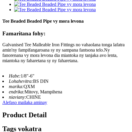
Tee Beaded Beaded Pipe vy mora levona
Famaritana fohy:
Galvanised Tee Malleable Iron Fittings no vahaolana tonga lafatra
amin'ny fampifangaroana sy ny sampana fantsona telo.Ny
fanorenana vy mora levona dia miantoka ny tanjaka avo lenta,
miantoka ny faharetana sy ny faharetana.
Habe:
1/8"-6"
Lohahevitra:
BS DIN
marika:
QXM
endrika:
Mitovy, Mampihena
niaviany:
CHINE
Alefaso mailaka aminay
Product Detail
Tags vokatra