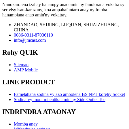
Nanokan-tena izahay hanampy anao amin'ny fanolorana vokatra sy
serivisy isan-karazany, koa ampahafantaro anay ny fomba
hanampiana anao amin'ny vokatray.
ZHANDAO, SHIJIING, LUQUAN, SHIJAIZHUANG,
CHINA
0086-0311-87036110
info@jmcast.com
Rohy QUIK
Sitemap
AMP Mobile
LINE PRODUCT
Fametahana sodina vy azo ambolena BS NPT kofehy Socket
Sodina vy mora milentika amin'ny Side Outlet Tee
INDRINDRA ATAONAY
Momba anay