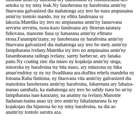
antoka sy tsy misy leak.Ny fanoherana ny harafesina amin'ny
fitaovana galvanized dia mahatonga azy ireo ho tsara ampiasaina
amin'ny tontolo mando, toy ny efitra fandroana sy
lakozia.Matetika izy ireo no ampiasaina amin'ny fanaovana
servieta servieta, tsora-kazo fandroana ary fitoeran-taratasy
fidiovana, manome fiasa sy hatsarana amin'ny efitrano
etona.Fanampin'izany, ny fanoherana ny harafesina amin'ny
fitaovana galvanized dia mahatonga azy ireo ho mety amin'ny
fampiharana ivelany.Matetika izy ireo no ampiasaina amin'ny
fanamboarana railings ivelany, sarety barbecue, ary fanaka
patio.Ny coating zinc dia miaro ny kojakoja amin'ny singa,
misoroka ny harafesina tsy hita maso, ary mitazona ny bika
aman'endriny sy ny tsy fivadihana ara-drafitra rehefa mandeha ny
fotoana.Raha fintinina, ny fitaovana vita amin'ny galvanized dia
manolotra fanoherana amin'ny harafesina, faharetana ary fahaiza-
manao samihafa, ka mahatonga azy ireo ho safidy tsara ho an'ny
fampiharana isan-karazany, na anatiny na ivelany.Manome
fiadanan-tsaina anao izy ireo amin'ny fahafantarana fa ny
kojakojao dia hijanona ho tsy misy harafesina, na dia ao
anatin'ny tontolo sarotra aza.